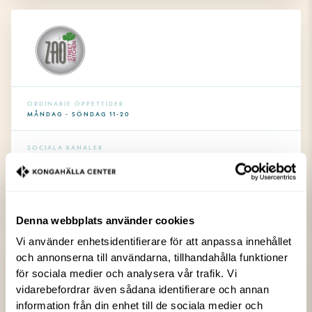
ORDINARIE ÖPPETTIDER
MÅNDAG - SÖNDAG 11-20
SOCIALA KANALER
KONTAKT
0303-64999
Denna webbplats använder cookies
Vi använder enhetsidentifierare för att anpassa innehållet
och annonserna till användarna, tillhandahålla funktioner
Zao Street Kitchen
för sociala medier och analysera vår trafik. Vi
vidarebefordrar även sådana identifierare och annan
Zao Street Kitchen i Kongahälla Food Hall serverar streetfood från det
information från din enhet till de sociala medier och
ostasiatiska köket.