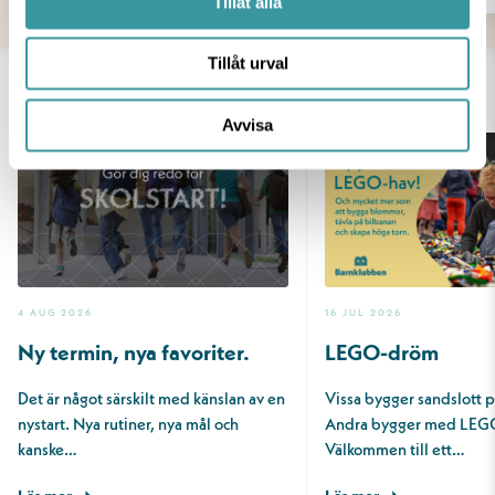
Tillåt alla
Tillåt urval
AKTUELLT
Avvisa
4 AUG 2026
16 JUL 2026
Ny termin, nya favoriter.
LEGO-dröm
Det är något särskilt med känslan av en
Vissa bygger sandslott 
nystart. Nya rutiner, nya mål och
Andra bygger med LEG
kanske…
Välkommen till ett…