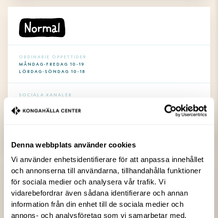
ORDINARIE ÖPPETTIDER
MÅNDAG-FREDAG 10-19
LÖRDAG-SÖNDAG 10-18
SOCIALA KANALER
KONTAKT
0721-48 75 21
Denna webbplats använder cookies
Vi använder enhetsidentifierare för att anpassa innehållet
och annonserna till användarna, tillhandahålla funktioner
Normal
för sociala medier och analysera vår trafik. Vi
vidarebefordrar även sådana identifierare och annan
Normal är en butik som säljer helt normala varor till onormala billiga
information från din enhet till de sociala medier och
priser.
annons- och analysföretag som vi samarbetar med.