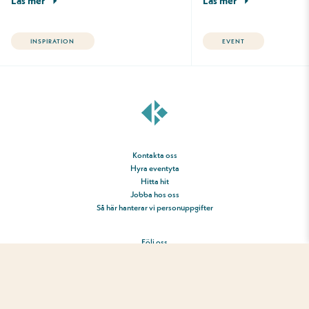
Läs mer
Läs mer
INSPIRATION
EVENT
Kontakta oss
Hyra eventyta
Hitta hit
Jobba hos oss
Så här hanterar vi personuppgifter
Följ oss
AI Content Policy