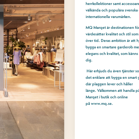
herrkollektioner samt accessoare
välkända och populära svenska
internationella varumärken.
MQ Marqet är destinationen fö
värdesätter kvalitet och stil som
över tid. Deras ambition är att h
bygga en smartare garderob med
elegans och kvalitet, som känns 
dig.
Här erbjuds du även tjänster s
det enklare att bygga en smart 
där plaggen lever och håller
länge.
Välkommen att handla 
Marqet i butik och online
på
www.mq.se
.