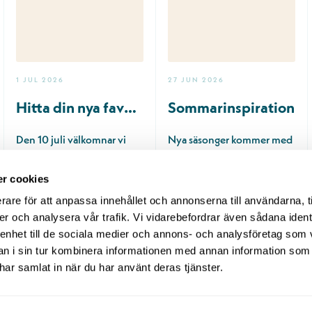
1 JUL 2026
27 JUN 2026
Hitta din nya favoritdoft hos SillageCo
Sommarinspiration
Den 10 juli välkomnar vi
Nya säsonger kommer med
SillageCo till Kongahälla
ny inspiration ☀️ Färger,
Center! Under några
former och detaljer som
r cookies
månader h…
fånga…
rare för att anpassa innehållet och annonserna till användarna, t
er och analysera vår trafik. Vi vidarebefordrar även sådana ident
Läs mer
Läs mer
 enhet till de sociala medier och annons- och analysföretag som 
 i sin tur kombinera informationen med annan information som
e har samlat in när du har använt deras tjänster.
EVENT
INSPIRATION