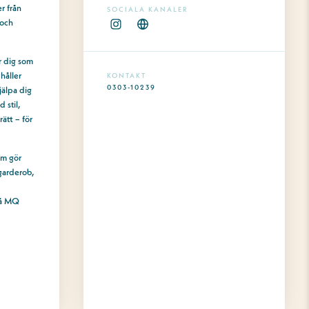
r från
SOCIALA KANALER
 och
r dig som
 håller
KONTAKT
0303-10239
jälpa dig
 stil,
rätt – för
om gör
garderob,
på MQ