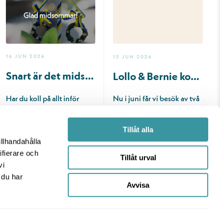
16 JUN 2026
12 JUN 2026
Snart är det midsommar
Lollo & Bernie kommer till centret!
Har du koll på allt inför
Nu i juni får vi besök av två
helgen? Sill, jordgubbar,
riktiga favoriter - Lollo &
grädde, färskpotatis,
Bernie🌟 Se fram e…
Tillåt alla
bloms…
illhandahålla
Läs mer
ifierare och
Läs mer
Tillåt urval
vi
 du har
Avvisa
INSPIRATION
EVENT