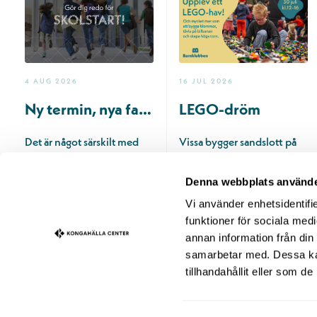
4 AUG 2026
16 JUL 2026
Ny termin, nya favoriter.
LEGO-dröm
Det är något särskilt med
Vissa bygger sandslott på
känslan av en nystart. Nya
sommaren. Andra bygger
rutiner, nya mål och
med LEGO® 🧱
Denna webbplats använde
kanske…
Välkommen till ett…
Vi använder enhetsidentifie
funktioner för sociala medi
Läs mer
Läs mer
annan information från din
samarbetar med. Dessa kan
tillhandahållit eller som d
INSPIRATION
EVENT