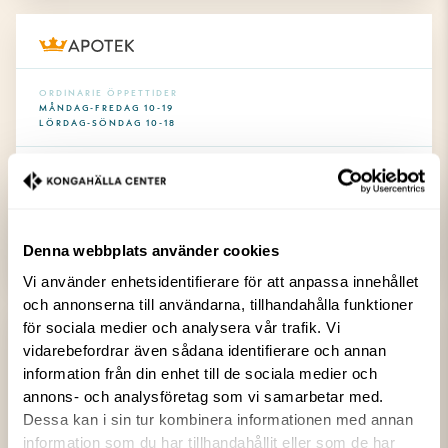
ORDINARIE ÖPPETTIDER
MÅNDAG-FREDAG 10-19
LÖRDAG-SÖNDAG 10-18
SOCIALA KANALER
KONTAKT
Denna webbplats använder cookies
0771-612 612
Vi använder enhetsidentifierare för att anpassa innehållet
och annonserna till användarna, tillhandahålla funktioner
för sociala medier och analysera vår trafik. Vi
Kronans Apotek
vidarebefordrar även sådana identifierare och annan
information från din enhet till de sociala medier och
Kronans Apotek har allt från receptbelagda och receptfria läkemedel samt
annons- och analysföretag som vi samarbetar med.
apoteksnära handelsvaror. Vi erbjuder och utvecklar också egna
varumärken inom områdena hud- & kroppsvård, vitaminer och
Dessa kan i sin tur kombinera informationen med annan
kosttillskott och apoteksnära handelsvaror.
information som du har tillhandahållit eller som de har