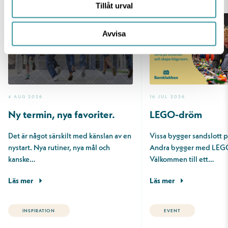
Tillåt urval
Avvisa
4 AUG 2026
16 JUL 2026
Ny termin, nya favoriter.
LEGO-dröm
Det är något särskilt med känslan av en
Vissa bygger sandslott 
nystart. Nya rutiner, nya mål och
Andra bygger med LEG
kanske…
Välkommen till ett…
Läs mer
Läs mer
INSPIRATION
EVENT