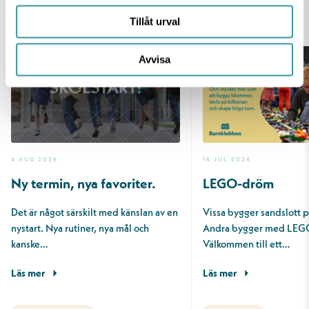
Tillåt urval
AKTUELLT
Avvisa
4 AUG 2026
16 JUL 2026
Ny termin, nya favoriter.
LEGO-dröm
Det är något särskilt med känslan av en
Vissa bygger sandslott 
nystart. Nya rutiner, nya mål och
Andra bygger med LEG
kanske…
Välkommen till ett…
Läs mer
Läs mer