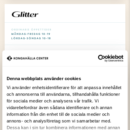
ORDINARIE ÖPPETTIDER
MÅNDAG-FREDAG 10-19
LÖRDAG-SÖNDAG 10-18
SOCIALA KANALER
Denna webbplats använder cookies
Glitter
Vi använder enhetsidentifierare för att anpassa innehållet
och annonserna till användarna, tillhandahålla funktioner
Glitter välkomnar dig till en inspirerande shoppingupplevelse av prisvärda
smycken och accessoarer. Här hittar du ett brett sortiment av smycken i
för sociala medier och analysera vår trafik. Vi
äkta silver, bijouterier, väskor och färgglada håraccessoarer som passar till
vidarebefordrar även sådana identifierare och annan
alla tillfällen. Hos Glitter kommer du finna inspiration och få hjälp och tips
information från din enhet till de sociala medier och
från vår kunniga personal för att på bästa sätt hitta det du söker
annons- och analysföretag som vi samarbetar med.
efter. Varmt välkommen in till butiken och upptäck vårt utbud av klassiska
Dessa kan i sin tur kombinera informationen med annan
och säsongens senaste trender inom örhängen, ringar, halsband, väskor,