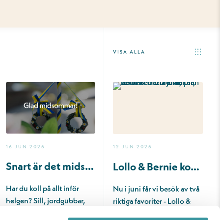
VISA ALLA
16 JUN 2026
12 JUN 2026
Snart är det midsommar
Lollo & Bernie kommer till centret!
Har du koll på allt inför
Nu i juni får vi besök av två
helgen? Sill, jordgubbar,
riktiga favoriter - Lollo &
grädde, färskpotatis,
Bernie🌟 Se fram e…