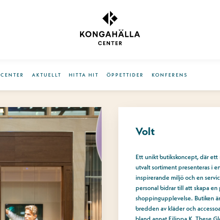
OCENTER
AKTUELLT
HITTA HIT
ÖPPETTIDER
KONFERENS
Volt
Ett unikt butikskoncept, där ett
utvalt sortiment presenteras i e
inspirerande miljö och en servic
personal bidrar till att skapa en 
shoppingupplevelse. Butiken är f
bredden av kläder och accessoa
bland annat Filippa K, These Gl