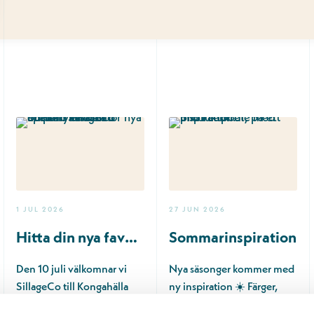
1 JUL 2026
27 JUN 2026
Hitta din nya favoritdoft hos SillageCo
Sommarinspiration
Den 10 juli välkomnar vi
Nya säsonger kommer med
SillageCo till Kongahälla
ny inspiration ☀️ Färger,
Center! Under några
former och detaljer som