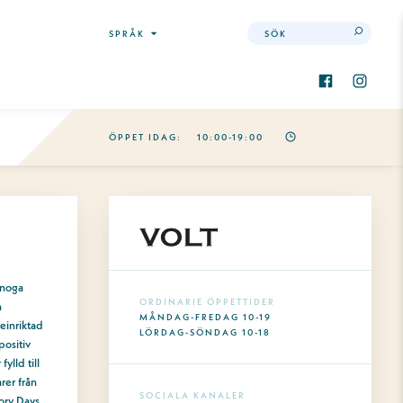
Sök
SPRÅK
ÖPPET IDAG:
10:00-19:00
 noga
ORDINARIE ÖPPETTIDER
n
MÅNDAG-FREDAG 10-19
einriktad
LÖRDAG-SÖNDAG 10-18
positiv
ylld till
rer från
SOCIALA KANALER
ory Days,