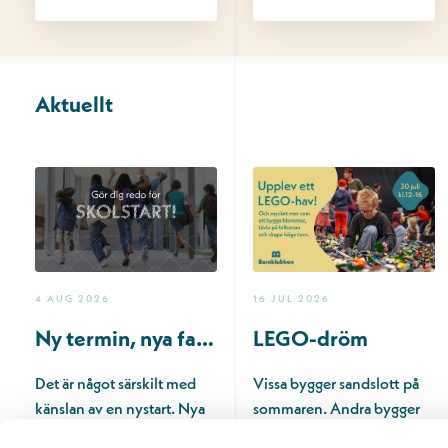
Aktuellt
4 AUG 2026
16 JUL 2026
Ny termin, nya favoriter.
LEGO-dröm
Det är något särskilt med
Vissa bygger sandslott på
känslan av en nystart. Nya
sommaren. Andra bygger
rutiner, nya mål och
med LEGO® 🧱