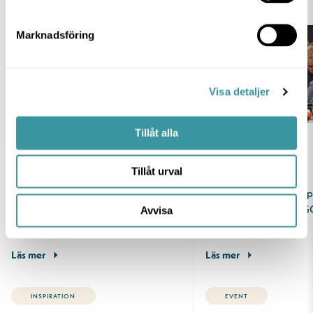
Marknadsföring
Visa detaljer
Tillåt alla
4 AUG 2026
16 JUL 2026
Ny termin, nya favoriter.
LEGO-dröm
Tillåt urval
Det är något särskilt med känslan av en
Vissa bygger sandslott 
nystart. Nya rutiner, nya mål och
Andra bygger med LEG
Avvisa
kanske…
Välkommen till ett…
Läs mer
Läs mer
INSPIRATION
EVENT