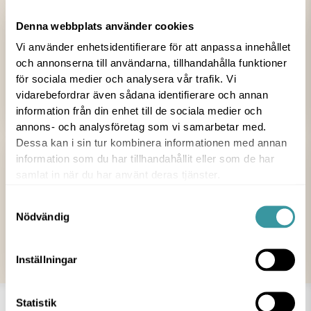
Denna webbplats använder cookies
Vi använder enhetsidentifierare för att anpassa innehållet
och annonserna till användarna, tillhandahålla funktioner
för sociala medier och analysera vår trafik. Vi
vidarebefordrar även sådana identifierare och annan
ORDINARIE ÖPPETTIDER
SE EGEN HEMSIDA FÖR AKTUELL ÖPPETTID
information från din enhet till de sociala medier och
annons- och analysföretag som vi samarbetar med.
Dessa kan i sin tur kombinera informationen med annan
information som du har tillhandahållit eller som de har
Barnmorskemottagningen
samlat in när du har använt deras tjänster.
B
arnmorskemottagningen är till för gravida,
preventivmedelsrådgivning
Samtyckesval
och gynekologiska
cellprovskontroller.
Nödvändig
Välkommen till oss på plan 3, Kongahälla Hälsocenter.
Inställningar
Statistik
AKTUELLT