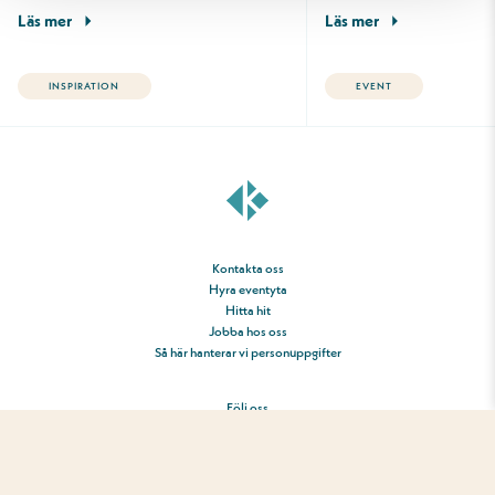
Läs mer
Läs mer
INSPIRATION
EVENT
Kontakta oss
Hyra eventyta
Hitta hit
Jobba hos oss
Så här hanterar vi personuppgifter
Följ oss
AI Content Policy