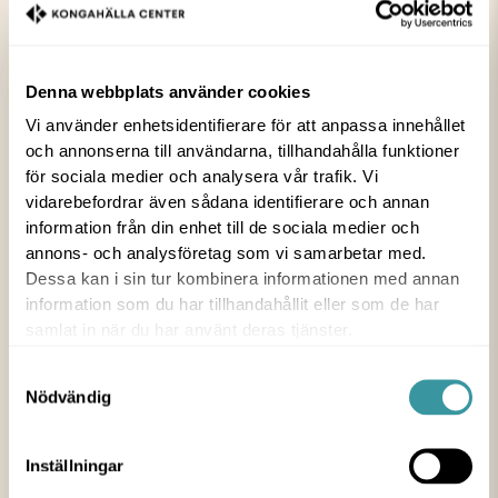
Grattis till alla studenter!
Denna webbplats använder cookies
3 JUN 2026
Vi använder enhetsidentifierare för att anpassa innehållet
och annonserna till användarna, tillhandahålla funktioner
NYHET
för sociala medier och analysera vår trafik. Vi
vidarebefordrar även sådana identifierare och annan
Efter år av lektioner, prov, tidiga morgnar och sena
information från din enhet till de sociala medier och
pluggtimmar är dagen äntligen här. Vi riktar ett
annons- och analysföretag som vi samarbetar med.
varmt grattis till alla er som tar studenten i år!
Dessa kan i sin tur kombinera informationen med annan
Oavsett vad som väntar runt hörnet, ta er tid att
information som du har tillhandahållit eller som de har
stanna upp och var stolta över vad ni har
samlat in när du har använt deras tjänster.
åstadkommit.
Samtyckesval
Nödvändig
Njut av firandet och ta vara på dagen tillsammans
med familj och vänner💛
Inställningar