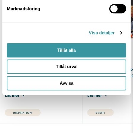
Marknadsföring
Visa detaljer
4 AUG 2026
16 JUL 2026
Tillåt alla
Ny termin, nya favoriter.
LEGO-dröm
Tillåt urval
Det är något särskilt med känslan av en
Vissa bygger sandslott 
nystart. Nya rutiner, nya mål och
Andra bygger med LEG
kanske…
Välkommen till ett…
Avvisa
Läs mer
Läs mer
INSPIRATION
EVENT