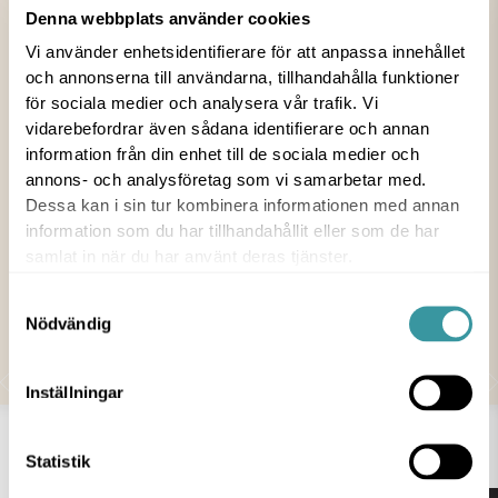
Denna webbplats använder cookies
Från oss alla, till er alla
Vi använder enhetsidentifierare för att anpassa innehållet
och annonserna till användarna, tillhandahålla funktioner
för sociala medier och analysera vår trafik. Vi
23 DEC 2025
vidarebefordrar även sådana identifierare och annan
information från din enhet till de sociala medier och
NYHET
annons- och analysföretag som vi samarbetar med.
Dessa kan i sin tur kombinera informationen med annan
En riktigt god jul! Vi önskar dig stämningsfulla
information som du har tillhandahållit eller som de har
dagar.
samlat in när du har använt deras tjänster.
Samtyckesval
Om morgondagen kräver ett ärende eller två, håller
Nödvändig
några butiker öppet för din skull. Se hela listan
här
Inställningar
AKTUELLT
Statistik