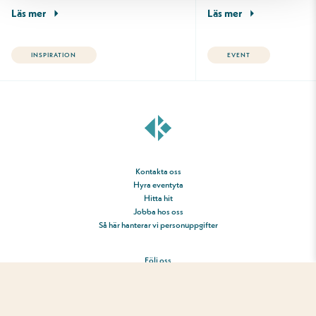
Läs mer
Läs mer
INSPIRATION
EVENT
Kontakta oss
Hyra eventyta
Hitta hit
Jobba hos oss
Så här hanterar vi personuppgifter
Följ oss
AI Content Policy