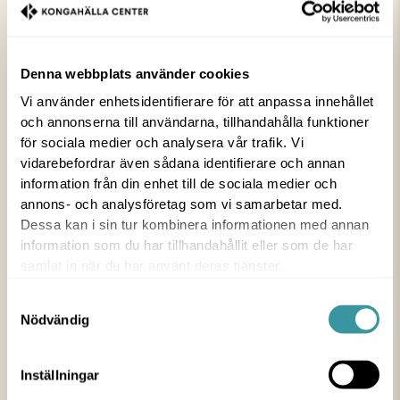
Barnklubben
Denna webbplats använder cookies
26 FEB 2025
Vi använder enhetsidentifierare för att anpassa innehållet
och annonserna till användarna, tillhandahålla funktioner
EVENT
för sociala medier och analysera vår trafik. Vi
vidarebefordrar även sådana identifierare och annan
På fredag är det ett nytt tillfälle med Barnklubben!
information från din enhet till de sociala medier och
Kom och gör oss sällskap för en sång- och
annons- och analysföretag som vi samarbetar med.
sagostund tillsammans med Kungälvs Bibliotek.
Dessa kan i sin tur kombinera informationen med annan
information som du har tillhandahållit eller som de har
samlat in när du har använt deras tjänster.
Mellan kl 10.30 till 11.00 träffas vi för en mysig och
rolig stund, även denna gång i lokalen mellan
Samtyckesval
Dressmann och Nikita Hair på plan 2.
Nödvändig
Alla är välkomna och aktiviteten passar bäst barn
Inställningar
mellan 0-6 år. Deltagandet är kostnadsfritt. Kom i