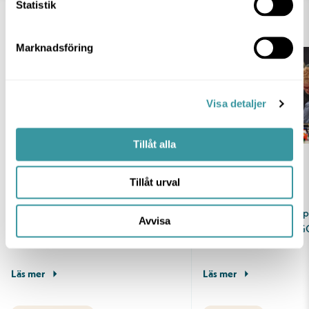
Statistik
AKTUELLT
Marknadsföring
Visa detaljer
Tillåt alla
4 AUG 2026
16 JUL 2026
Ny termin, nya favoriter.
LEGO-dröm
Tillåt urval
Det är något särskilt med känslan av en
Vissa bygger sandslott 
Avvisa
nystart. Nya rutiner, nya mål och
Andra bygger med LEG
kanske…
Välkommen till ett…
Läs mer
Läs mer