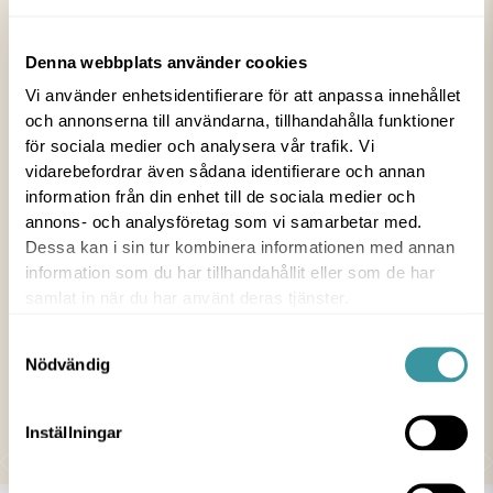
Pant insamlat till
Denna webbplats använder cookies
Barncancerfonden
Vi använder enhetsidentifierare för att anpassa innehållet
och annonserna till användarna, tillhandahålla funktioner
för sociala medier och analysera vår trafik. Vi
3 MAR 2023
vidarebefordrar även sådana identifierare och annan
information från din enhet till de sociala medier och
NYHET
annons- och analysföretag som vi samarbetar med.
Dessa kan i sin tur kombinera informationen med annan
All pant i vår Food Hall skänks till
information som du har tillhandahållit eller som de har
Barncancerfonden. När du köper dryck med pant
samlat in när du har använt deras tjänster.
är du med och bidrar och det är tack vare dig som
våra restauranger kan lämna över en stor summa
Samtyckesval
Nödvändig
som hjälper bekämpningen av barncancer.
Tillsammans fortsätter vi samla in pant för en god
sak!
Inställningar