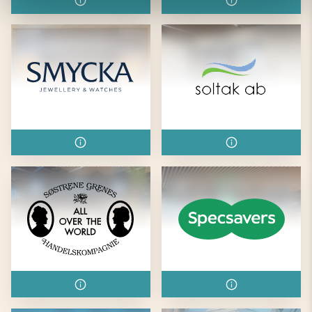
Smycka
Soltak
Søstrene Grene
Specsavers