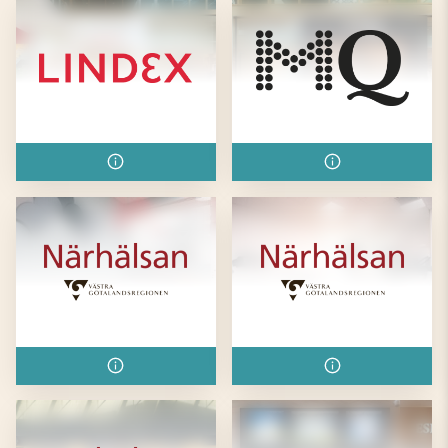
Lindex
MQ Marqet
Närhälsan Kongahälla
Närhälsan Kongahälla
Barnavårdscentral
Rehabmottagning