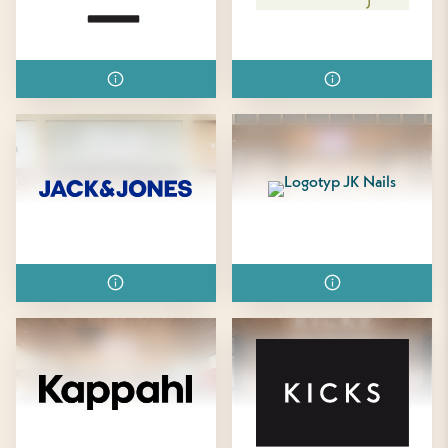
IEMS
Interflora Fröken Fröjd
Jack & Jones
JK Nails