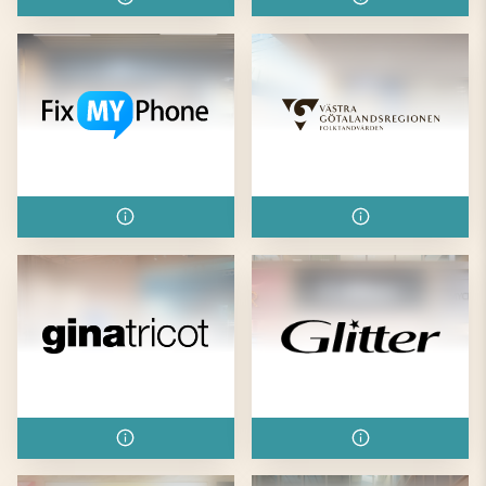
Fix My Phone
Folktandvården
Gina Tricot
Glitter