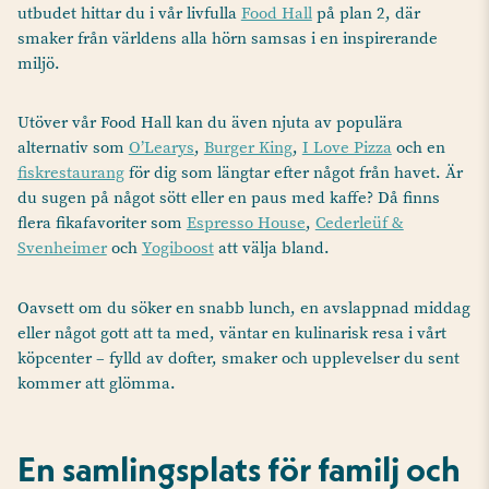
utbudet hittar du i vår livfulla
Food Hall
på plan 2, där
smaker från världens alla hörn samsas i en inspirerande
miljö.
Utöver vår Food Hall kan du även njuta av populära
alternativ som
O’Learys
,
Burger King
,
I Love Pizza
och en
fiskrestaurang
för dig som längtar efter något från havet. Är
du sugen på något sött eller en paus med kaffe? Då finns
flera fikafavoriter som
Espresso House
,
Cederleüf &
Svenheimer
och
Yogiboost
att välja bland.
Oavsett om du söker en snabb lunch, en avslappnad middag
eller något gott att ta med, väntar en kulinarisk resa i vårt
köpcenter – fylld av dofter, smaker och upplevelser du sent
kommer att glömma.
En samlingsplats för familj och