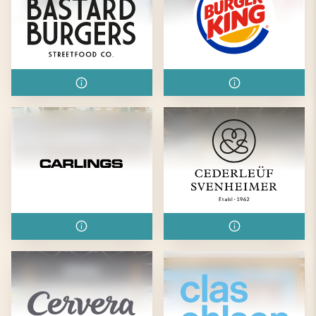
Bastard Burgers
Burger King
Carlings
Cederleüf &
Svenheimer