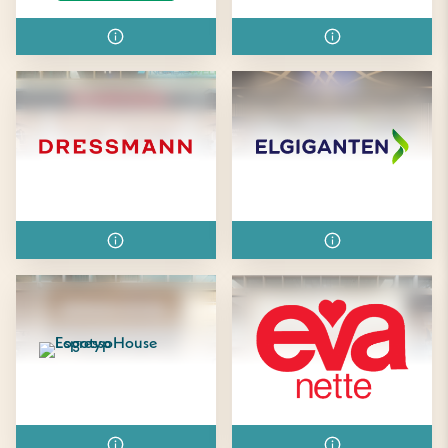
Deichmann
Dressing Room
Dressmann
Elgiganten
Espresso House
Evanette