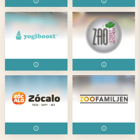
Yogiboost
Zao Street Kitchen
Zócalo
Zoofamiljen