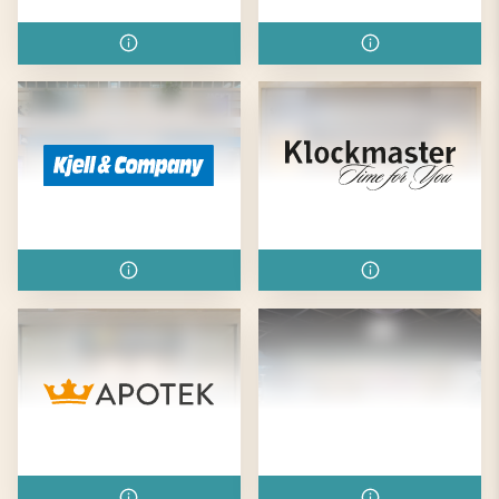
Kappahl
Kicks
Kjell & Company
Klockmaster
Kronans Apotek
Kungälvs
Havsdelikatesser