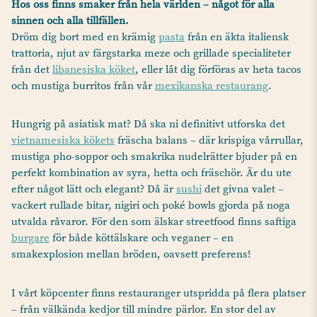
Hos oss finns smaker från hela världen – något för alla
sinnen och alla tillfällen.
Dröm dig bort med en krämig
pasta
från en äkta italiensk
trattoria, njut av färgstarka meze och grillade specialiteter
från det
libanesiska köket
, eller låt dig förföras av heta tacos
och mustiga burritos från vår
mexikanska restaurang
.
Hungrig på asiatisk mat? Då ska ni definitivt utforska det
vietnamesiska kökets
fräscha balans – där krispiga vårrullar,
mustiga pho-soppor och smakrika nudelrätter bjuder på en
perfekt kombination av syra, hetta och fräschör. Är du ute
efter något lätt och elegant? Då är
sushi
det givna valet –
vackert rullade bitar, nigiri och poké bowls gjorda på noga
utvalda råvaror. För den som älskar streetfood finns saftiga
burgare
för både köttälskare och veganer – en
smakexplosion mellan bröden, oavsett preferens!
I vårt köpcenter finns restauranger utspridda på flera platser
– från välkända kedjor till mindre pärlor. En stor del av