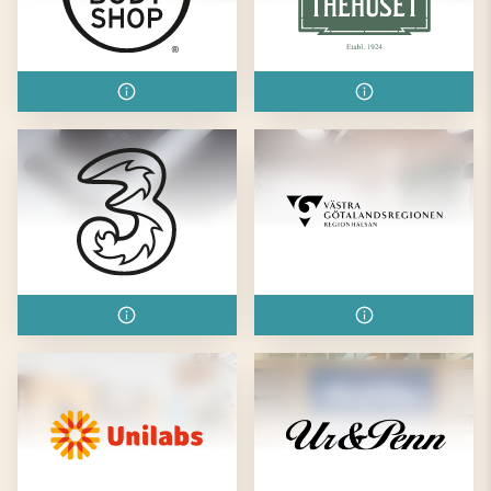
The Body Shop
Thehuset
Tre
Ungdomsmottagningen