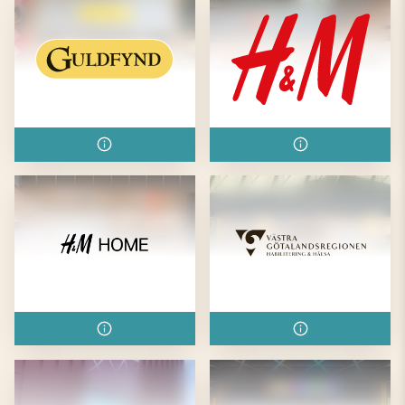
Guldfynd
H&M
H&M Home
Habilitering & Hälsa