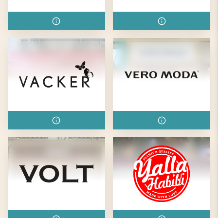
Unilabs mammografi
Ur&Penn
Vacker
VeroModa
Volt
Yalla Habibi