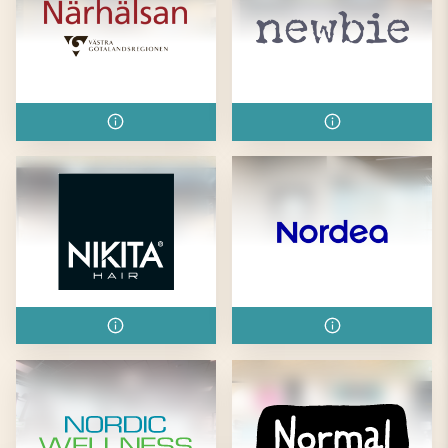
Närhälsan Kongahälla
Newbie
Vårdcentral
Nikita Hair
Nordea