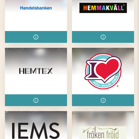
Handelsbanken
Hemmakväll
Hemtex
I Love Pizza