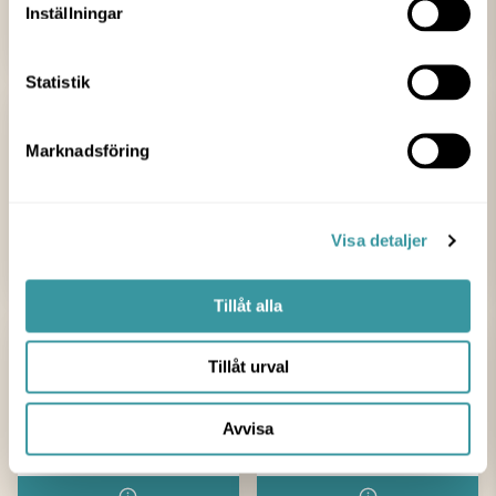
Inställningar
Pondus
Pralinboden
Statistik
Marknadsföring
Ram’s Barbers
Rituals
Visa detaljer
Tillåt alla
Tillåt urval
Avvisa
Scorett
Sillage Co.