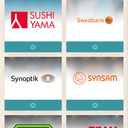
Sushi Yama
Swedbank
Synoptik
Synsam